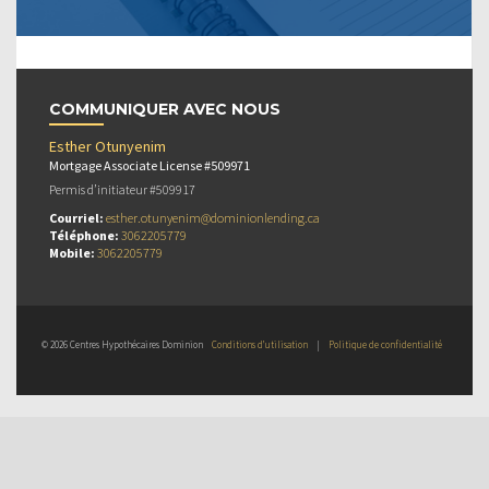
COMMUNIQUER AVEC NOUS
Esther Otunyenim
Mortgage Associate License #509971
Permis d’initiateur #509917
Courriel:
esther.otunyenim@dominionlending.ca
Téléphone:
3062205779
Mobile:
3062205779
© 2026 Centres Hypothécaires Dominion
Conditions d’utilisation
|
Politique de confidentialité